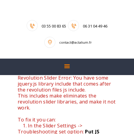
ACCUEIL
NOS VALEURS
INTERLOCUTEURS
03 55 00 83 65
06 31 04 49 46
NOS SERVICES
contact@actalium.fr
ACTUALITÉS
CONTACT
Revolution Slider Error: You have some
jquery.js library include that comes after
the revolution files js include.
This includes make eliminates the
revolution slider libraries, and make it not
work.
To fix it you can:
1. In the Slider Settings ->
Troubleshooting set option:
Put JS